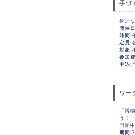
手づ
身近
開催日
時間:
定員:
対象:
参加費
申込:
ワー
「博
う！
開館
期間: