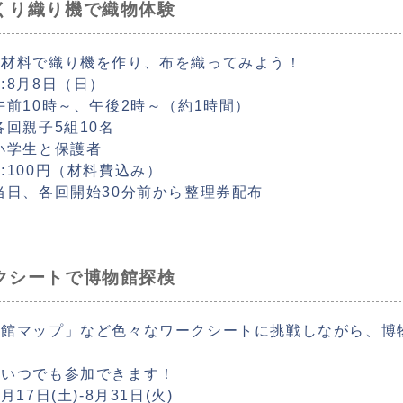
くり織り機で織物体験
な材料で織り機を作り、布を織ってみよう！
:
8月8日（日）
午前10時～、午後2時～（約1時間）
各回親子5組10名
小学生と保護者
:
100円（材料費込み）
当日、各回開始30分前から整理券配布
クシートで博物館探検
物館マップ」など色々なワークシートに挑戦しながら、博
中いつでも参加できます！
7月17日(土)-8月31日(火)