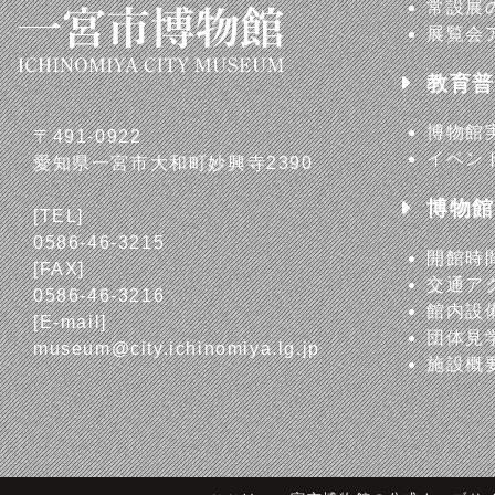
常設展
展覧会
教育普
博物館
〒491-0922
イベン
愛知県一宮市大和町妙興寺2390
博物館
[TEL]
0586-46-3215
開館時
[FAX]
交通ア
0586-46-3216
館内設
[E-mail]
団体見
museum@city.ichinomiya.lg.jp
施設概