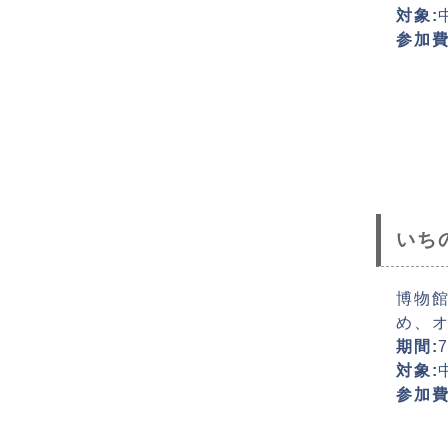
対象:
参加費
いち
博物
め、オ
期間:
対象:
参加費