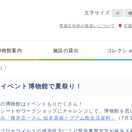
文字サイズ
小
埋蔵文化財の取扱いについて
交
博物館案内
施設の貸出
コレクシ
り！
季イベント博物館で夏祭り！
みの博物館はイベントもりだくさん！
クシートやワークショップにチャレンジして、博物館を思
示「横井庄一さん 絵本原画とグアム島生活資料」
（7月
型コロナウイルスの感染拡大により緊急事態宣言が発令さ