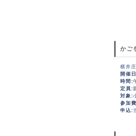
かご
横井
開催日
時間:
定員:
対象:
参加費
申込: