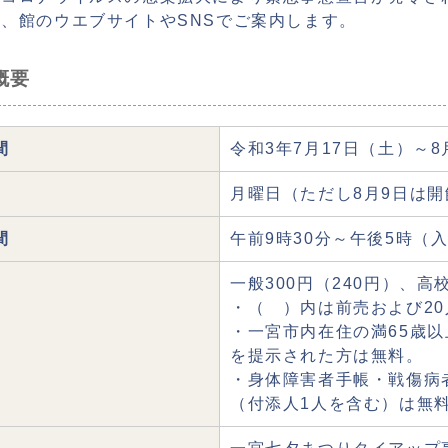
、館のウエブサイトやSNSでご案内します。
概要
間
令和3年7月17日（土）～8
月曜日（ただし8月9日は開
間
午前9時30分～午後5時（
一般300円（240円）、高
・（ ）内は前売および2
・一宮市内在住の満65歳
を提示された方は無料。
・身体障害者手帳・戦傷病
（付添人1人を含む）は無料