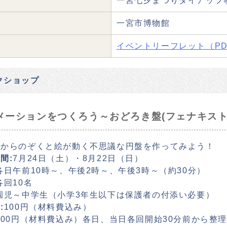
一宮七夕まつりタイアップ
一宮市博物館
イベントリーフレット（PD
クショップ
メーションをつくろう～おどろき盤(フェナキスト
間からのぞくと絵が動く不思議な円盤を作ってみよう！
間:
7月24日（土）・8月22日（日）
各日午前10時～、午後2時～、午後3時～（約30分）
各回10名
園児～中学生（小学3年生以下は保護者の付添い必要）
:
100円（材料費込み）
100円（材料費込み）各日、当日各回開始30分前から整