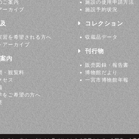
のご案内
施設の使用申請方法
アーカイブ
施設予約状況
及
コレクション
実習を希望される方へ
収蔵品データ
トアーカイブ
刊行物
案内
販売図録・報告書
間・観覧料
博物館だより
クセス
一宮市博物館年報
備
学をご希望の方へ
要