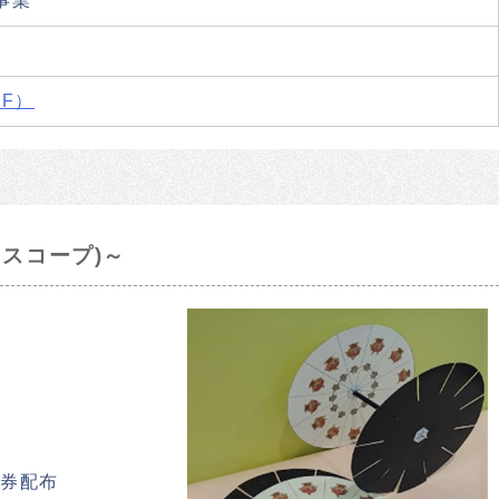
事業
F）
スコープ)～
理券配布