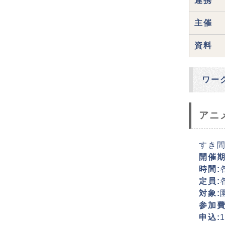
連携
主催
資料
ワー
アニ
すき
開催期
時間:
定員:
対象:
参加費
申込: