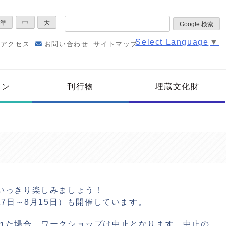
標準
中
大
Select Language
▼
通アクセス
お問い合わせ
サイトマップ
ョン
刊行物
埋蔵文化財
いっきり楽しみましょう！
17日～8月15日）も開催しています。
れた場合、ワークショップは中止となります。中止の