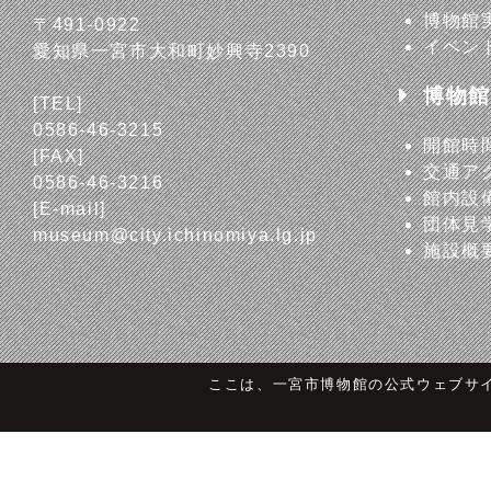
博物館
〒491-0922
イベン
愛知県一宮市大和町妙興寺2390
博物館
[TEL]
0586-46-3215
開館時
[FAX]
交通ア
0586-46-3216
館内設
[E-mail]
団体見
museum@city.ichinomiya.lg.jp
施設概
ここは、一宮市博物館の公式ウェブサ