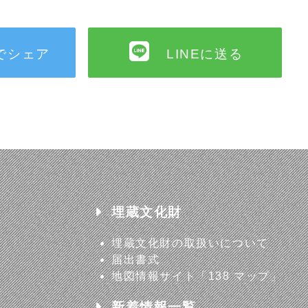
erでシェア
LINEに送る
埋蔵文化財
埋蔵文化財の取扱いについて
届出書式
地図情報サイト「138 マップ」
新着情報一覧