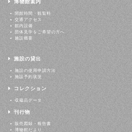
博物館案内
開館時間・観覧料
交通アクセス
館内設備
団体見学をご希望の方へ
施設概要
施設の貸出
施設の使用申請方法
施設予約状況
コレクション
収蔵品データ
刊行物
販売図録・報告書
博物館だより