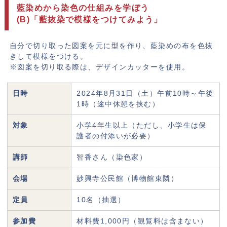
藍染めから染色の仕組みを学ぼう
(B)「藍抜染で模様をつけてみよう」
自分で切り取った図案を元に型を作り、藍染めの布を色抜
きして模様をつける。
※図案を切り取る際は、デザインカッターを使用。
日時
2024年8月31日（土）午前10時～午後
1時（途中休憩を挟む）
対象
小学4年生以上（ただし、小学生は保
護者の付添いが必要）
講師
智香さん（染色家）
会場
妙興寺公民館（博物館東隣）
定員
10名（抽選）
参加費
材料費1,000円（観覧料は含まない）