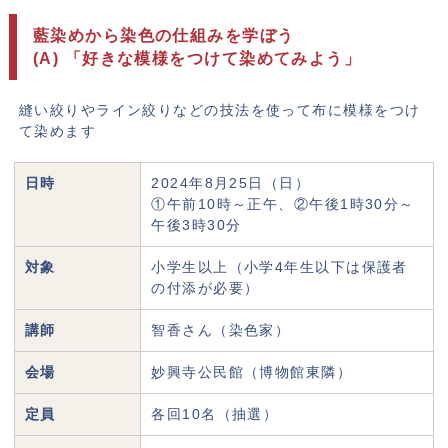
藍染めから染色の仕組みを学ぼう
(A) 「好きな模様をつけて染めてみよう」
縫い絞りやライン絞りなどの技法を使って布に模様をつけ
て染めます
日時
2024年8月25日（日）
①午前10時～正午、②午後1時30分～
午後3時30分
対象
小学生以上（小学4年生以下は保護者
の付添が必要）
講師
智香さん（染色家）
会場
妙興寺公民館（博物館東隣）
定員
各回10名（抽選）