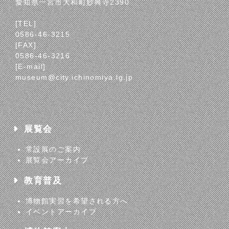
愛知県一宮市大和町妙興寺2390
[TEL]
0586-46-3215
[FAX]
0586-46-3216
[E-mail]
museum@city.ichinomiya.lg.jp
展覧会
常設展のご案内
展覧会アーカイブ
教育普及
博物館実習を希望される方へ
イベントアーカイブ