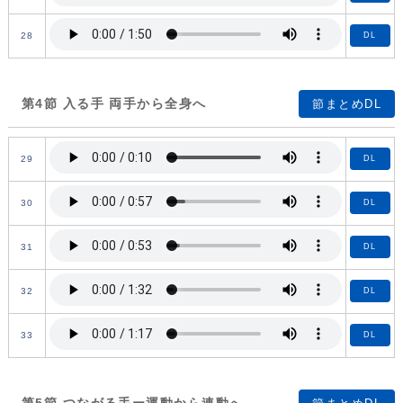
28
DL
第4節 入る手 両手から全身へ
節まとめDL
29
DL
30
DL
31
DL
32
DL
33
DL