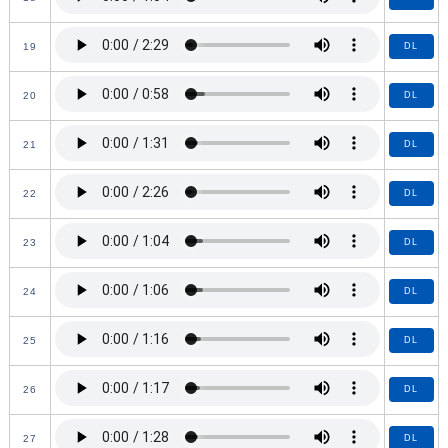
19
DL
20
DL
21
DL
22
DL
23
DL
24
DL
25
DL
26
DL
27
DL