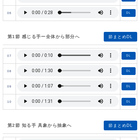
06
DL
第1節 感じる手ー全体から部分へ
節まとめDL
07
DL
08
DL
09
DL
10
DL
第2節 知る手 具象から抽象へ
節まとめDL