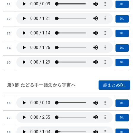
11
DL
12
DL
13
DL
14
DL
15
DL
第3節 たどる手一指先から宇宙へ
節まとめDL
16
DL
17
DL
18
DL