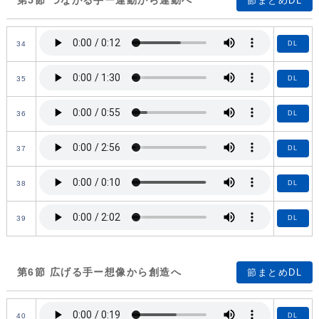
第5節 つながる手ー運動から連動へ
節まとめDL
34
DL
35
DL
36
DL
37
DL
38
DL
39
DL
第6節 広げる手ー想像から創造へ
節まとめDL
40
DL