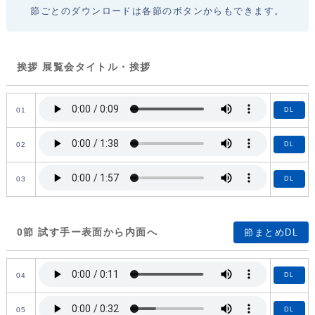
節ごとのダウンロードは各節のボタンからもできます。
挨拶 展覧会タイトル・挨拶
01
DL
02
DL
03
DL
0節 試す手ー表面から内面へ
節まとめDL
04
DL
05
DL